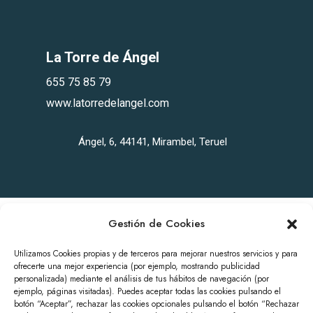
La Torre de Ángel
655 75 85 79
www.latorredelangel.com
Ángel, 6, 44141, Mirambel, Teruel
Gestión de Cookies
Utilizamos Cookies propias y de terceros para mejorar nuestros servicios y para
ofrecerte una mejor experiencia (por ejemplo, mostrando publicidad
personalizada) mediante el análisis de tus hábitos de navegación (por
ejemplo, páginas visitadas). Puedes aceptar todas las cookies pulsando el
POLÍTICA DE PRIVACIDAD
botón “Aceptar”, rechazar las cookies opcionales pulsando el botón “Rechazar