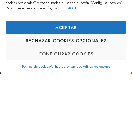
cookies opcionales” o configurarlas pulsando el botón “Configurar cookies”.
Para obtener más información, haz click
AQUÍ
.
ACEPTAR
RECHAZAR COOKIES OPCIONALES
CONFIGURAR COOKIES
Política de cookies
Política de privacidad
Política de cookies
Modern architecture emphasizes sustainable design
principles, including energy-efficient building materials,
renewable energy sources, and green roofs. Architects
also consider the environmental impact of the building’s
construction and operation, ensuring a minimal carbon
footprint.